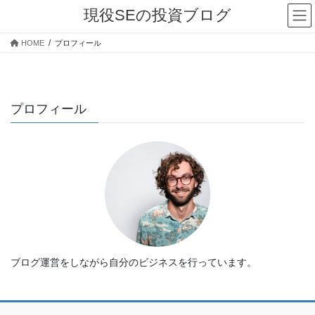
コ
ナ
現役SEの投資ブログ
ン
ビ
テ
ゲ
HOME
プロフィール
ン
ー
ツ
シ
へ
ョ
ス
ン
プロフィール
キ
に
ッ
移
プ
動
ブログ運営をしながら自分のビジネスを行っています。